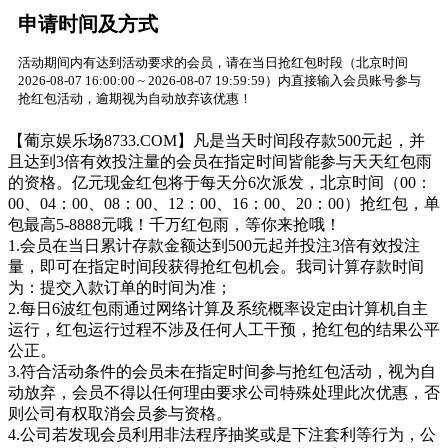
申请时间及方式
活动期间内有达到活动要求的会员，请在当日抢红包时段（北京时间
2026-08-07 16:00:00 ~ 2026-08-07 19:59:59）内直接输入会员账号参与
抢红包活动，逾期视为自动放弃该优惠！
【葡京娱乐场8733.COM】凡是当天时间段存款500元起，并
且达到3倍有效投注量的会员在指定时间皆能参与天天红包雨
的资格。亿元现金红包将于每天分6次派发，北京时间（00：
00、04：00、08：00、12：00、16：00、20：00）抢红包，单
包最高5-8888元哦！千万红包雨，等你来抢哦！
1.会员在当日累计存款金额达到500元起并投注3倍有效投注
量，即可在指定时间段获得抢红包机会。我司计算存款时间
为：提交入款订单的时间为准；
2.每日6波红包雨通过网络计算及系统概率设定由计算机自主
运行，红包运行过程不涉及任何人工干预，抢红包的结果公平
公正。
3.符合活动条件的会员未在指定时间参与抢红包活动，视为自
动放弃，会员不得以任何理由要求公司特殊处理此次优惠，否
则公司有权取消会员参与资格。
4.公司若发现会员利用非法程序抽奖或是下注套利等行为，公